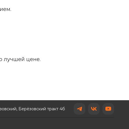
ием.
о лучшей цене.
ёзовский, Берёзовский тракт 4б